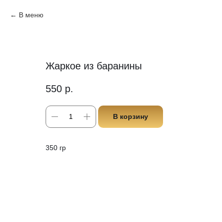
В меню
Жаркое из баранины
550
р.
В корзину
350 гр