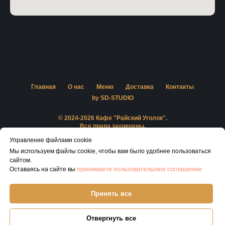
Главная
О нас
Меню
Доставка
Контакты
by SD-STUDIO
© 2024-2026 Кафе "Райский Уголок".
Все права защищены.
Управление файлами cookie
Правовая информация
Мы используем файлы cookie, чтобы вам было удобнее пользоваться
ИП Попова Виктория Юрьевна
сайтом.
ОГРНИП: 314010732100033
Оставаясь на сайте вы
принимаете пользовательское соглашение
ИНН: 261812242295
+7 (928) 366-20-26
Принять все
Наверх
Отвергнуть все