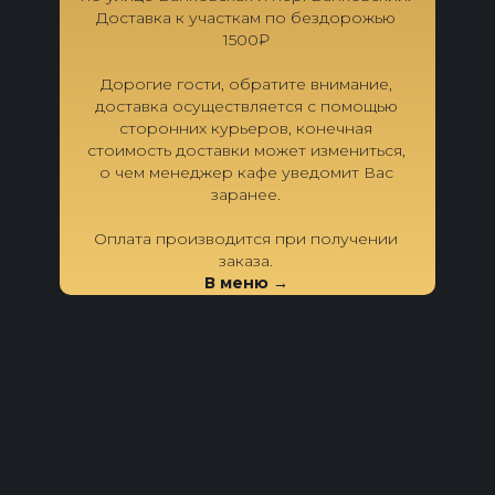
Доставка к участкам по бездорожью
1500₽
Дорогие гости, обратите внимание,
доставка осуществляется с помощью
сторонних курьеров, конечная
стоимость доставки может измениться,
о чем менеджер кафе уведомит Вас
заранее.
Оплата производится при получении
заказа.
В меню →